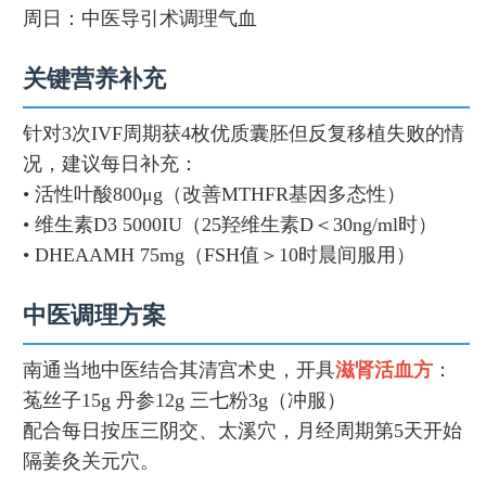
周日：中医导引术调理气血
关键营养补充
针对3次IVF周期获4枚优质囊胚但反复移植失败的情
况，建议每日补充：
• 活性叶酸800μg（改善MTHFR基因多态性）
• 维生素D3 5000IU（25羟维生素D＜30ng/ml时）
• DHEAAMH 75mg（FSH值＞10时晨间服用）
中医调理方案
南通当地中医结合其清宫术史，开具
滋肾活血方
：
菟丝子15g 丹参12g 三七粉3g（冲服）
配合每日按压三阴交、太溪穴，月经周期第5天开始
隔姜灸关元穴。