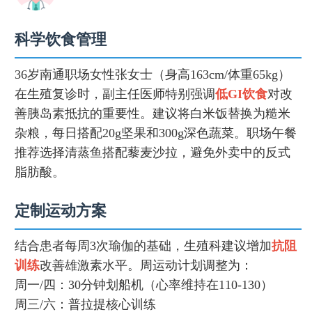
科学饮食管理
36岁南通职场女性张女士（身高163cm/体重65kg）
在生殖复诊时，副主任医师特别强调
低GI饮食
对改
善胰岛素抵抗的重要性。建议将白米饭替换为糙米
杂粮，每日搭配20g坚果和300g深色蔬菜。职场午餐
推荐选择清蒸鱼搭配藜麦沙拉，避免外卖中的反式
脂肪酸。
定制运动方案
结合患者每周3次瑜伽的基础，生殖科建议增加
抗阻
训练
改善雄激素水平。周运动计划调整为：
周一/四：30分钟划船机（心率维持在110-130）
周三/六：普拉提核心训练