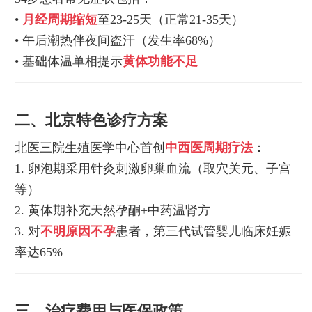
•
月经周期缩短
至23-25天（正常21-35天）
• 午后潮热伴夜间盗汗（发生率68%）
• 基础体温单相提示
黄体功能不足
二、北京特色诊疗方案
北医三院生殖医学中心首创
中西医周期疗法
：
1. 卵泡期采用针灸刺激卵巢血流（取穴关元、子宫
等）
2. 黄体期补充天然孕酮+中药温肾方
3. 对
不明原因不孕
患者，第三代试管婴儿临床妊娠
率达65%
三、治疗费用与医保政策