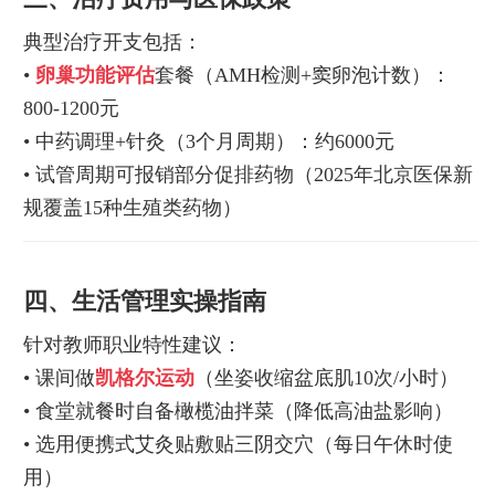
典型治疗开支包括：
•
卵巢功能评估
套餐（AMH检测+窦卵泡计数）：
800-1200元
• 中药调理+针灸（3个月周期）：约6000元
• 试管周期可报销部分促排药物（2025年北京医保新
规覆盖15种生殖类药物）
四、生活管理实操指南
针对教师职业特性建议：
• 课间做
凯格尔运动
（坐姿收缩盆底肌10次/小时）
• 食堂就餐时自备橄榄油拌菜（降低高油盐影响）
• 选用便携式艾灸贴敷贴三阴交穴（每日午休时使
用）